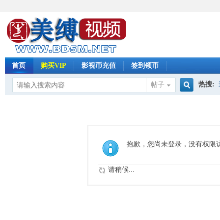
首页
购买VIP
影视币充值
签到领币
热搜:
帖子
搜
怀旧影
索
抱歉，您尚未登录，没有权限
请稍候...