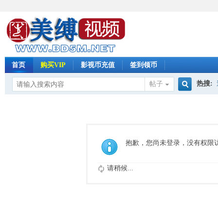
首页
购买VIP
影视币充值
签到领币
热搜:
帖子
搜
怀旧影
索
抱歉，您尚未登录，没有权限
请稍候...