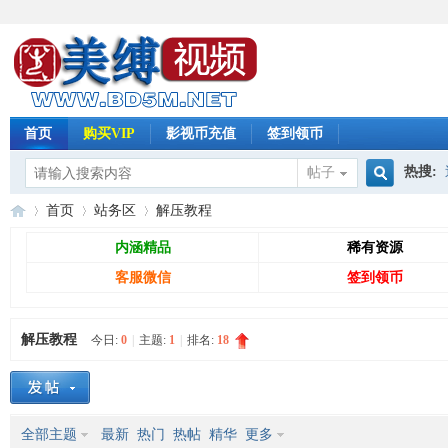
首页
购买VIP
影视币充值
签到领币
热搜:
帖子
搜
首页
站务区
解压教程
怀旧影
内涵精品
稀有资源
客服微信
签到领币
索
免
»
›
›
解压教程
今日:
0
|
主题:
1
|
排名:
18
全部主题
最新
热门
热帖
精华
更多