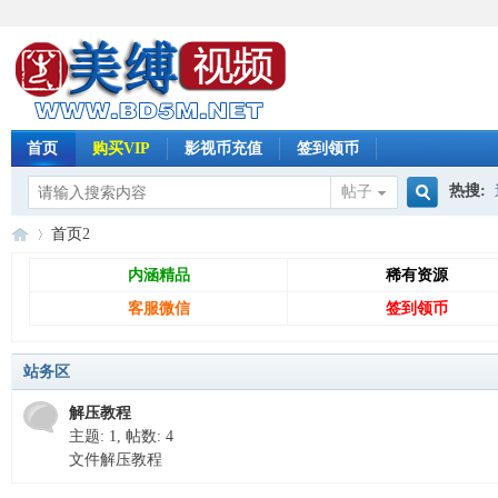
首页
购买VIP
影视币充值
签到领币
热搜:
帖子
搜
首页
2
怀旧影
内涵精品
稀有资源
客服微信
签到领币
索
免
»
站务区
解压教程
主题: 1
,
帖数: 4
文件解压教程