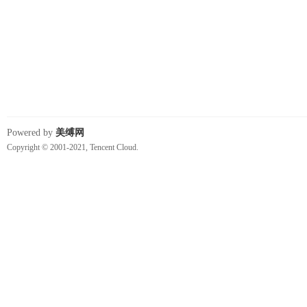
费
Powered by
美缚网
Copyright © 2001-2021, Tencent Cloud.
绳
艺