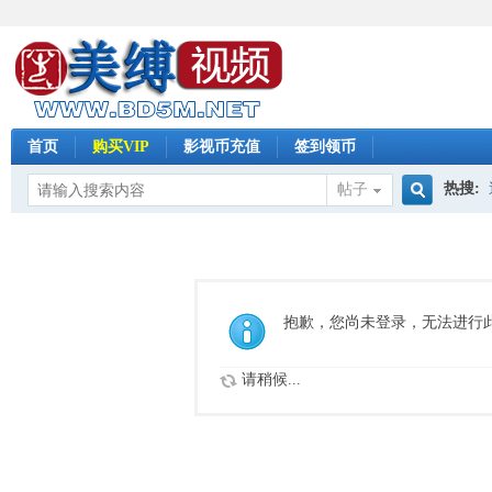
首页
购买VIP
影视币充值
签到领币
热搜:
帖子
搜
怀旧影
索
抱歉，您尚未登录，无法进行
请稍候...