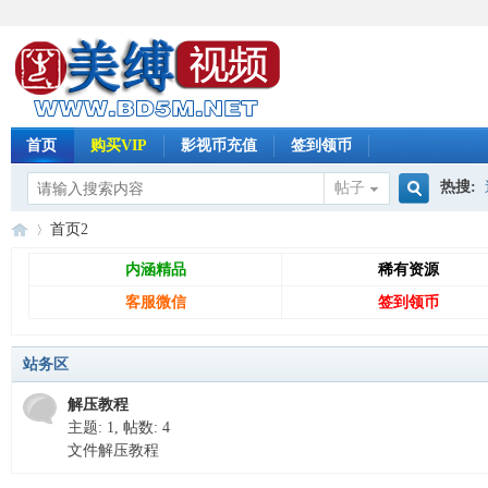
首页
购买VIP
影视币充值
签到领币
热搜:
帖子
搜
首页
2
怀旧影
内涵精品
稀有资源
客服微信
签到领币
索
免
»
站务区
解压教程
主题: 1
,
帖数: 4
文件解压教程