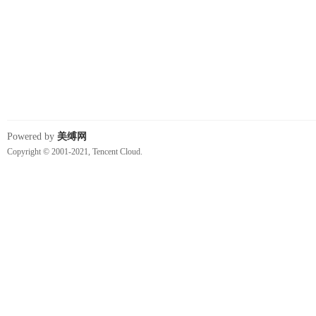
费
Powered by
美缚网
Copyright © 2001-2021, Tencent Cloud.
绳
艺