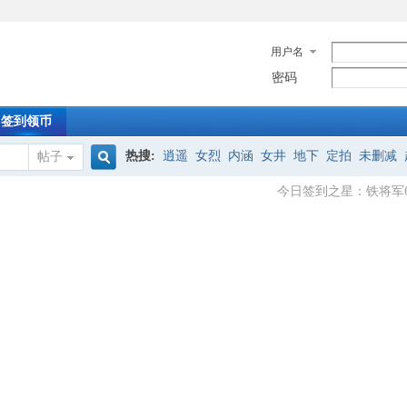
用户名
密码
签到领币
热搜:
逍遥
女烈
内涵
女井
地下
定拍
未删减
帖子
搜
今日签到之星：铁将军6
怀旧影苑
索