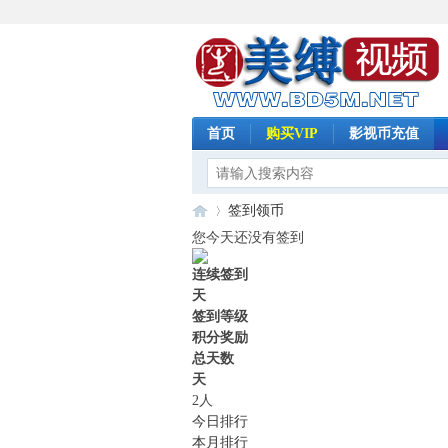
首页
购买VIP
影视币充值
签到领币
您今天还没有签到
连续签到
免
天
»
签到等级
积分奖励
总天数
天
2
人
今日排行
本月排行