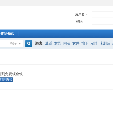
用户名
密码
签到领币
热搜:
逍遥
女烈
内涵
女井
地下
定拍
未删减
帖子
搜
怀旧影苑
索
签到免费领金钱
立刻购买