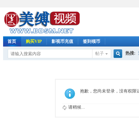
首页
购买VIP
影视币充值
签到领币
热搜:
帖子
搜
怀旧影
索
抱歉，您尚未登录，没有权限
请稍候...