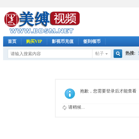
首页
购买VIP
影视币充值
签到领币
热搜:
帖子
搜
怀旧影
索
抱歉，您需要登录后才能查看
请稍候...