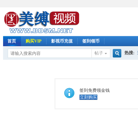
首页
购买VIP
影视币充值
签到领币
热搜:
帖子
搜
怀旧影
索
签到免费领金钱
立刻购买