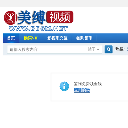
首页
购买VIP
影视币充值
签到领币
热搜:
帖子
搜
怀旧影
索
签到免费领金钱
立刻购买