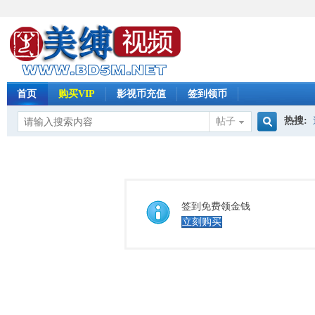
首页
购买VIP
影视币充值
签到领币
热搜:
帖子
搜
怀旧影
索
签到免费领金钱
立刻购买