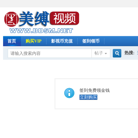
首页
购买VIP
影视币充值
签到领币
热搜:
帖子
搜
怀旧影
索
签到免费领金钱
立刻购买