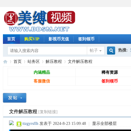
首页
购买VIP
影视币充值
签到领币
热搜:
帖子
搜
首页
站务区
解压教程
文件解压教程
怀旧影
内涵精品
稀有资源
客服微信
签到领币
索
免
»
›
›
›
文件解压教程
[复制链接]
ttzgyrsflh
发表于 2024-8-23 15:09:48
|
显示全部楼层